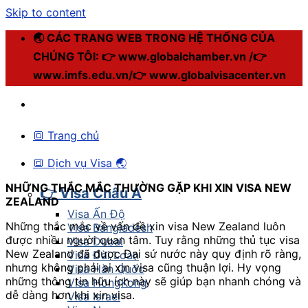
Skip to content
🌏 CÁC TRANG WEB TRONG HỆ THỐNG CỦA
CHÚNG TÔI: 👉 www.globalchamber.vn /👉
www.imfs.edu.vn/👉 www.globalvisacenter.vn
🔳 Trang chủ
🔳 Dịch vụ Visa 🌏
NHỮNG THẮC MẮC THƯỜNG GẶP
KHI XIN VISA NEW
👉 Visa Châu Á
ZEALAND
Visa Ấn Độ
Những thắc mắc về vấn đề xin visa New Zealand luôn
Visa Bangladesh
được nhiều người quan tâm. Tuy rằng những thủ tục visa
Visa Dubai
New Zealand đã được Đại sứ nước này quy định rõ ràng,
Visa Đài Loan
nhưng không phải ai xin visa cũng thuận lợi. Hy vọng
Visa Hàn Quốc
những thông tin hữu ích này sẽ giúp bạn nhanh chóng và
Visa HongKong
dễ dàng hơn khi xin visa.
Visa Israel