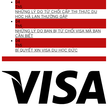
04
Th5
NHỮNG LÝ DO TỪ CHỐI CẤP THỊ THỰC DU
HỌC HÀ LAN THƯỜNG GẶP
04
Th5
NHỮNG LÝ DO BẠN BỊ TỪ CHỐI VISA MÀ BẠN
CẦN BIẾT
04
Th5
BÍ QUYẾT XIN VISA DU HỌC ĐỨC