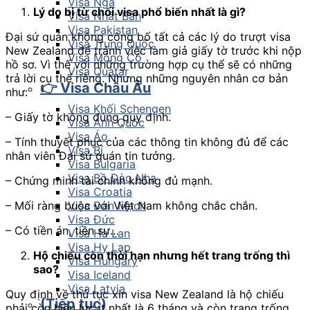
Visa Nga
Lý do bị từ chối visa phổ biến nhất là gì?
Visa Nhật Bản
Visa Pakistan
Đại sứ quán không công bố tất cả các lý do trượt visa
Visa Trung Quốc
New Zealand để tránh việc làm giả giấy tờ trước khi nộp
Visa Mông Cổ
hồ sơ. Vì thế với những trường hợp cụ thể sẽ có những
Visa Quatar
trả lời cụ thể riêng. Nhưng những nguyên nhân cơ bản
👉 Visa Châu Âu
như:
Visa Khối Schengen
– Giấy tờ không đúng quy định.
Visa Anh Quốc
Visa Áo
– Tính thuyết phục của các thông tin không đủ để các
Visa Bỉ
nhân viên Đại sứ quán tin tưởng.
Visa Bulgaria
Visa Bồ Đào Nha
– Chứng minh tài chính không đủ mạnh.
Visa Croatia
– Mối ràng buộc với Việt Nam không chắc chắn.
Visa Đan Mạch
Visa Đức
– Có tiền án, tiền sự…
Visa Hà Lan
Visa Hy Lạp
Hộ chiếu còn thời hạn nhưng hết trang trống thì
Visa Hungary
sao?
Visa Iceland
Visa Latvia
Quy định về thủ tục xin visa New Zealand là hộ chiếu
(Tiếp tục)
phải còn hiệu lực ít nhất là 6 tháng và còn trang trống.