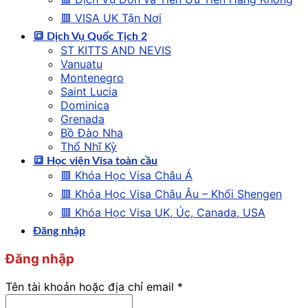
🟥 VISA UK Tận Nơi
🔳 Dịch Vụ Quốc Tịch 2
ST KITTS AND NEVIS
Vanuatu
Montenegro
Saint Lucia
Dominica
Grenada
Bồ Đào Nha
Thổ Nhĩ Kỳ
🔳 Học viện Visa toàn cầu
🟥 Khóa Học Visa Châu Á
🟥 Khóa Học Visa Châu Âu – Khối Shengen
🟥 Khóa Học Visa UK, Úc, Canada, USA
Đăng nhập
Đăng nhập
Tên tài khoản hoặc địa chỉ email
*