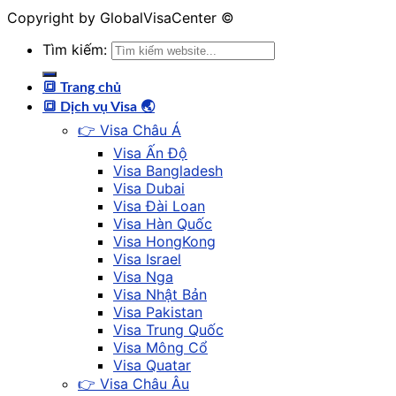
Copyright by GlobalVisaCenter ©
Tìm kiếm:
🔳 Trang chủ
🔳 Dịch vụ Visa 🌏
👉 Visa Châu Á
Visa Ấn Độ
Visa Bangladesh
Visa Dubai
Visa Đài Loan
Visa Hàn Quốc
Visa HongKong
Visa Israel
Visa Nga
Visa Nhật Bản
Visa Pakistan
Visa Trung Quốc
Visa Mông Cổ
Visa Quatar
👉 Visa Châu Âu