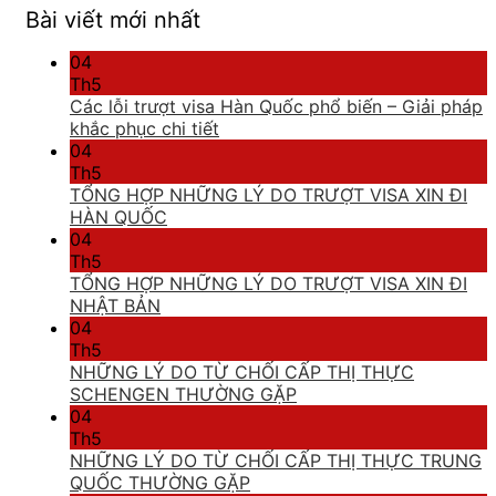
Bài viết mới nhất
04
Th5
Các lỗi trượt visa Hàn Quốc phổ biến – Giải pháp
khắc phục chi tiết
04
Th5
TỔNG HỢP NHỮNG LÝ DO TRƯỢT VISA XIN ĐI
HÀN QUỐC
04
Th5
TỔNG HỢP NHỮNG LÝ DO TRƯỢT VISA XIN ĐI
NHẬT BẢN
04
Th5
NHỮNG LÝ DO TỪ CHỐI CẤP THỊ THỰC
SCHENGEN THƯỜNG GẶP
04
Th5
NHỮNG LÝ DO TỪ CHỐI CẤP THỊ THỰC TRUNG
QUỐC THƯỜNG GẶP