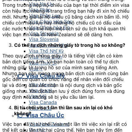
Visa Na Uy
Trong trường hợp hộ chiếu của bạn tại thời điểm xin visa
Visa Pháp
còn hiệu lực nhưng ít trang trống bạn hãy đi xin hộ chiếu
Visa Phần Lan
mới. Nhưng giữ lại hộ chiếu cũ bằng cách xin bấm lỗ. Hộ
Visa Cộng Hòa Séc
chiếu còn hiệu lực hay những hộ chiếu cũ có dấu của
Visa Cộng hòa Síp
các nước khác thể hiện một lịch sử du lịch khả quan thì
Visa Slovakia
việc bạn xin visa đi New Zealand sẽ dễ dàng hơn.
Visa Slovenia
Có thể tự dịch những giấy tờ trong hồ sơ không?
Visa Tây Ban Nha
Visa Thổ Nhĩ Kỳ
Theo quy định những giấy tờ là tiếng Việt cần có kèm
Visa Thụy Điển
bản dịch tiếng Anh. Và bạn hoàn toàn có thể tự dịch
Visa Thụy Sĩ
những giấy tờ trong hồ sơ của mình sang tiếng Anh.
Visa Ý
Nhưng bạn cần mang mang bản dịch của mình cùng bản
👉 Visa Châu Mỹ
gốc đến cơ quan có chức năng để nhân viên đối chiếu
Visa Mexico
lại và đóng dấu xác nhận là nội dung dịch và bản gốc
Visa Brazil
giống nhau. Khi dịch bạn lưu ý dịch đúng form và đúng
Visa Mỹ
quy định nếu không sẽ bị yêu cầu làm lại.
Visa Canada
Bị từ chối visa 1 lần thì lần sau xin lại có khó
Visa Cuba
không?
👉 Visa Châu Úc
Việc bạn đã bị từ chối visa một lần thì việc xin lại rất có
Visa New Zealand
thể kết qảu lần thứ hai cũng thế. Nên bạn hãy tìm đến
Visa Úc