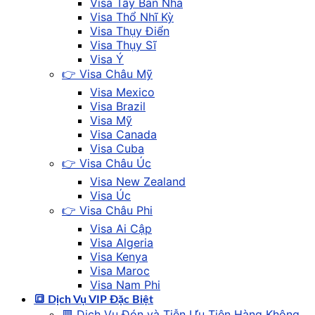
Visa Tây Ban Nha
Visa Thổ Nhĩ Kỳ
Visa Thụy Điển
Visa Thụy Sĩ
Visa Ý
👉 Visa Châu Mỹ
Visa Mexico
Visa Brazil
Visa Mỹ
Visa Canada
Visa Cuba
👉 Visa Châu Úc
Visa New Zealand
Visa Úc
👉 Visa Châu Phi
Visa Ai Cập
Visa Algeria
Visa Kenya
Visa Maroc
Visa Nam Phi
🔳 Dịch Vụ VIP Đặc Biệt
🟥 Dịch Vụ Đón và Tiễn Ưu Tiên Hàng Không