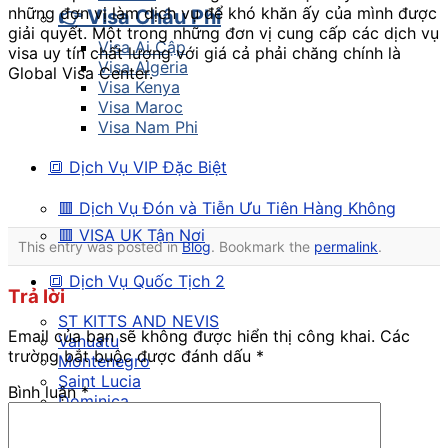
những đơn vị làm dịch vụ để khó khăn ấy của mình được
👉 Visa Châu Phi
giải quyết. Một trong những đơn vị cung cấp các dịch vụ
Visa Ai Cập
visa uy tín chất lượng với giá cả phải chăng chính là
Visa Algeria
Global Visa Center.
Visa Kenya
Visa Maroc
Visa Nam Phi
🔳 Dịch Vụ VIP Đặc Biệt
🟥 Dịch Vụ Đón và Tiễn Ưu Tiên Hàng Không
🟥 VISA UK Tận Nơi
This entry was posted in
Blog
. Bookmark the
permalink
.
🔳 Dịch Vụ Quốc Tịch 2
Trả lời
ST KITTS AND NEVIS
Email của bạn sẽ không được hiển thị công khai.
Các
Vanuatu
trường bắt buộc được đánh dấu
*
Montenegro
Saint Lucia
Bình luận
*
Dominica
Grenada
Bồ Đào Nha