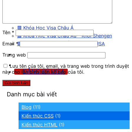
Thổ Nhĩ Kỳ
🔳 Học viện Visa toàn cầu
🟥 Khóa Học Visa Châu Á
Tên
*
🟥 Khóa Học Visa Châu Âu – Khối Shengen
🟥 Khóa Học Visa UK, Úc, Canada, USA
Email
*
Trang web
Lưu tên của tôi, email, và trang web trong trình duyệt
ĐĂNG KÝ VISA
này cho lần bình luận kế tiếp của tôi.
Danh mục bài viết
Blog
(11)
Kiến thức CSS
(1)
Kiến thức HTML
(1)