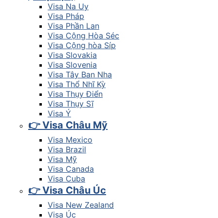
Visa Na Uy
Visa Pháp
Visa Phần Lan
Visa Cộng Hòa Séc
Visa Cộng hòa Síp
Visa Slovakia
Visa Slovenia
Visa Tây Ban Nha
Visa Thổ Nhĩ Kỳ
Visa Thụy Điển
Visa Thụy Sĩ
Visa Ý
👉 Visa Châu Mỹ
Visa Mexico
Visa Brazil
Visa Mỹ
Visa Canada
Visa Cuba
👉 Visa Châu Úc
Visa New Zealand
Visa Úc