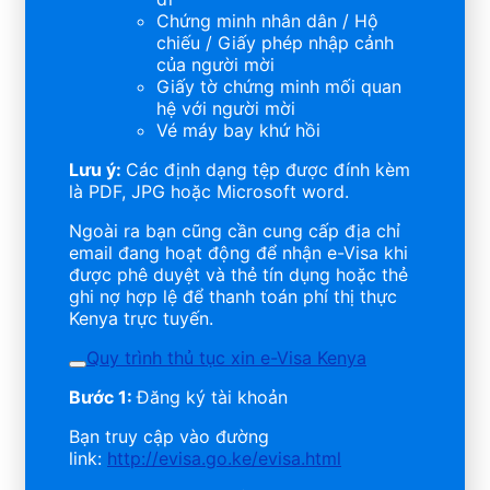
Chứng minh nhân dân / Hộ
chiếu / Giấy phép nhập cảnh
của người mời
Giấy tờ chứng minh mối quan
hệ với người mời
Vé máy bay khứ hồi
Lưu ý:
Các định dạng tệp được đính kèm
là PDF, JPG hoặc Microsoft word.
Ngoài ra bạn cũng cần cung cấp địa chỉ
email đang hoạt động để nhận e-Visa khi
được phê duyệt và thẻ tín dụng hoặc thẻ
ghi nợ hợp lệ để thanh toán phí thị thực
Kenya trực tuyến.
Quy trình thủ tục xin e-Visa Kenya
Bước 1:
Đăng ký tài khoản
Bạn truy cập vào đường
link:
http://evisa.go.ke/evisa.html