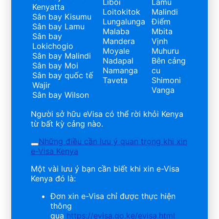
Liboi
Lamu
Kenyatta
Loitokitok
Malindi
Sân bay Kisumu
Lungalunga
Điểm
Sân bay Lamu
Malaba
Mbita
Sân bay
Mandera
Vịnh
Lokichogio
Moyale
Muhuru
Sân bay Malindi
Nadapal
Bên cảng
Sân bay Moi
Namanga
cu
Sân bay quốc tế
Taveta
Shimoni
Wajir
Vanga
Sân bay Wilson
Người sở hữu eVisa có thể rời khỏi Kenya
từ bất kỳ cảng nào.
Những điều cần lưu ý quan trọng khi xin
e-Visa Kenya
Một vài lưu ý bạn cần biết khi xin e-Visa
Kenya đó là:
Đơn xin e-Visa chỉ được thực hiện
thông
qua
https://evisa.go.ke/evisa.html