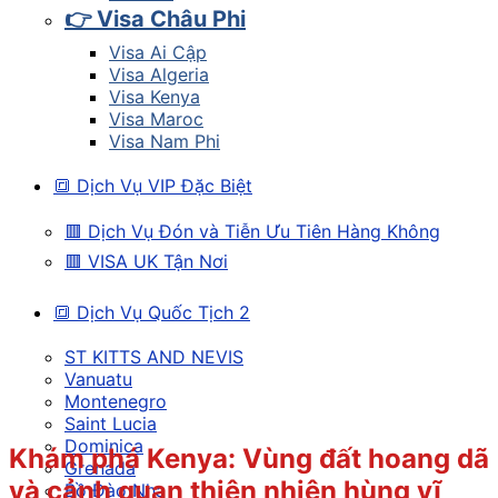
👉 Visa Châu Phi
Visa Ai Cập
Visa Algeria
Visa Kenya
Visa Maroc
Visa Nam Phi
🔳 Dịch Vụ VIP Đặc Biệt
🟥 Dịch Vụ Đón và Tiễn Ưu Tiên Hàng Không
🟥 VISA UK Tận Nơi
🔳 Dịch Vụ Quốc Tịch 2
ST KITTS AND NEVIS
Vanuatu
Montenegro
Saint Lucia
Dominica
Khám phá Kenya: Vùng đất hoang dã
Grenada
và cảnh quan thiên nhiên hùng vĩ
Bồ Đào Nha