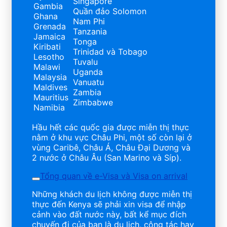
Singapore
Gambia
Quần đảo Solomon
Ghana
Nam Phi
Grenada
Tanzania
Jamaica
Tonga
Kiribati
Trinidad và Tobago
Lesotho
Tuvalu
Malawi
Uganda
Malaysia
Vanuatu
Maldives
Zambia
Mauritius
Zimbabwe
Namibia
Hầu hết các quốc gia được miễn thị thực
nằm ở khu vực Châu Phi, một số còn lại ở
vùng Caribê, Châu Á, Châu Đại Dương và
2 nước ở Châu Âu (San Marino và Síp).
Tổng quan về e-Visa và Visa on arrival
Những khách du lịch không được miễn thị
thực đến Kenya sẽ phải xin visa để nhập
cảnh vào đất nước này, bất kể mục đích
chuyến đi của bạn là du lịch, công tác hay