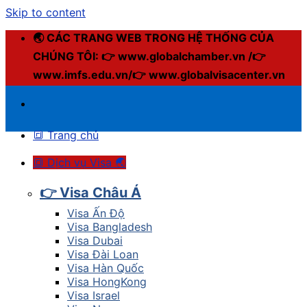
Skip to content
🌏 CÁC TRANG WEB TRONG HỆ THỐNG CỦA
CHÚNG TÔI: 👉 www.globalchamber.vn /👉
www.imfs.edu.vn/👉 www.globalvisacenter.vn
🔳 Trang chủ
🔳 Dịch vụ Visa 🌏
👉 Visa Châu Á
Visa Ấn Độ
Visa Bangladesh
Visa Dubai
Visa Đài Loan
Visa Hàn Quốc
Visa HongKong
Visa Israel