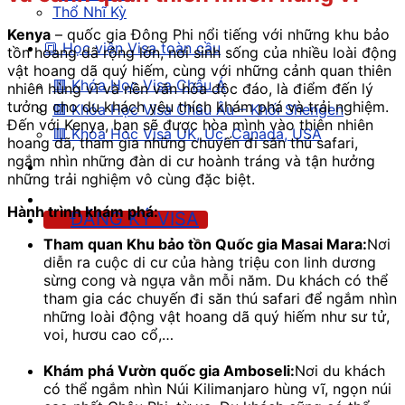
Thổ Nhĩ Kỳ
Kenya
– quốc gia Đông Phi nổi tiếng với những khu bảo
🔳 Học viện Visa toàn cầu
tồn hoang dã rộng lớn, nơi sinh sống của nhiều loài động
vật hoang dã quý hiếm, cùng với những cảnh quan thiên
🟥 Khóa Học Visa Châu Á
nhiên hùng vĩ và nền văn hóa độc đáo, là điểm đến lý
tưởng cho du khách yêu thích khám phá và trải nghiệm.
🟥 Khóa Học Visa Châu Âu – Khối Shengen
Đến với Kenya, bạn sẽ được hòa mình vào thiên nhiên
🟥 Khóa Học Visa UK, Úc, Canada, USA
hoang dã, tham gia những chuyến đi săn thú safari,
ngắm nhìn những đàn di cư hoành tráng và tận hưởng
những trải nghiệm vô cùng đặc biệt.
Hành trình khám phá:
ĐĂNG KÝ VISA
Tham quan Khu bảo tồn Quốc gia Masai Mara:
Nơi
diễn ra cuộc di cư của hàng triệu con linh dương
sừng cong và ngựa vằn mỗi năm. Du khách có thể
tham gia các chuyến đi săn thú safari để ngắm nhìn
những loài động vật hoang dã quý hiếm như sư tử,
voi, hươu cao cổ,…
Khám phá Vườn quốc gia Amboseli:
Nơi du khách
có thể ngắm nhìn Núi Kilimanjaro hùng vĩ, ngọn núi