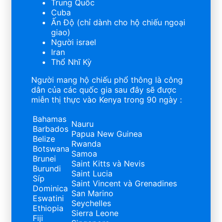
Trung Quốc
Cuba
Ấn Độ (chỉ dành cho hộ chiếu ngoại
giao)
Người israel
Iran
Thổ Nhĩ Kỳ
Người mang hộ chiếu phổ thông là công
dân của các quốc gia sau đây sẽ được
miễn thị thực vào Kenya trong 90 ngày :
Bahamas
Nauru
Barbados
Papua New Guinea
Belize
Rwanda
Botswana
Samoa
Brunei
Saint Kitts và Nevis
Burundi
Saint Lucia
Síp
Saint Vincent và Grenadines
Dominica
San Marino
Eswatini
Seychelles
Ethiopia
Sierra Leone
Fiji