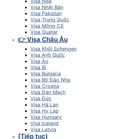
Visa Nga
Visa Nhật Bản
Visa Pakistan
Visa Trung Quốc
Visa Mông Cổ
Visa Quatar
👉 Visa Châu Âu
Visa Khối Schengen
Visa Anh Quốc
Visa Áo
Visa Bỉ
Visa Bulgaria
Visa Bồ Đào Nha
Visa Croatia
Visa Đan Mạch
Visa Đức
Visa Hà Lan
Visa Hy Lạp
Visa Hungary
Visa Iceland
Visa Latvia
(Tiếp tục)