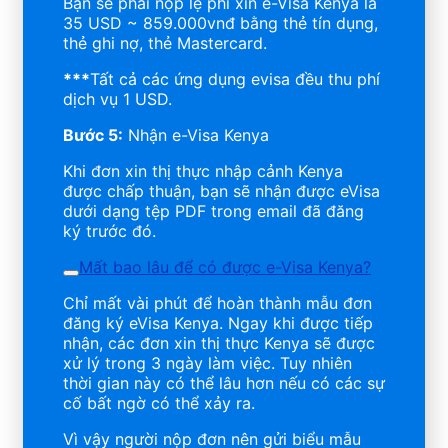
Bạn sẽ phải nộp lệ phí xin e-Visa Kenya là
35 USD ~ 859.000vnđ bằng thẻ tín dụng,
thẻ ghi nợ, thẻ Mastercard.
***
Tất cả các ứng dụng evisa đều thu phí
dịch vụ 1 USD.
Bước 5:
Nhận e-Visa Kenya
Khi đơn xin thị thực nhập cảnh Kenya
được chấp thuận, bạn sẽ nhận được eVisa
dưới dạng tệp PDF trong email đã đăng
ký trước đó.
Mất bao lâu để có được e-Visa Kenya?
Chỉ mất vài phút để hoàn thành mẫu đơn
đăng ký eVisa Kenya. Ngay khi được tiếp
nhận, các đơn xin thị thực Kenya sẽ được
xử lý trong 3 ngày làm việc. Tuy nhiên
thời gian này có thể lâu hơn nếu có các sự
cố bất ngờ có thể xảy ra.
Vì vậy người nộp đơn nên gửi biểu mẫu