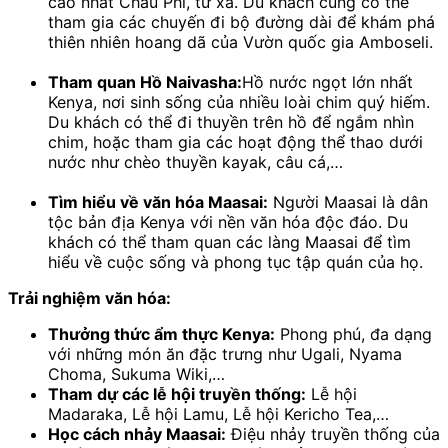
cao nhất Châu Phi, từ xa. Du khách cũng có thể
tham gia các chuyến đi bộ đường dài để khám phá
thiên nhiên hoang dã của Vườn quốc gia Amboseli.
Tham quan Hồ Naivasha:
Hồ nước ngọt lớn nhất
Kenya, nơi sinh sống của nhiều loài chim quý hiếm.
Du khách có thể đi thuyền trên hồ để ngắm nhìn
chim, hoặc tham gia các hoạt động thể thao dưới
nước như chèo thuyền kayak, câu cá,…
Tìm hiểu về văn hóa Maasai:
Người Maasai là dân
tộc bản địa Kenya với nền văn hóa độc đáo. Du
khách có thể tham quan các làng Maasai để tìm
hiểu về cuộc sống và phong tục tập quán của họ.
Trải nghiệm văn hóa:
Thưởng thức ẩm thực Kenya:
Phong phú, đa dạng
với những món ăn đặc trưng như Ugali, Nyama
Choma, Sukuma Wiki,…
Tham dự các lễ hội truyền thống:
Lễ hội
Madaraka, Lễ hội Lamu, Lễ hội Kericho Tea,…
Học cách nhảy Maasai:
Điệu nhảy truyền thống của