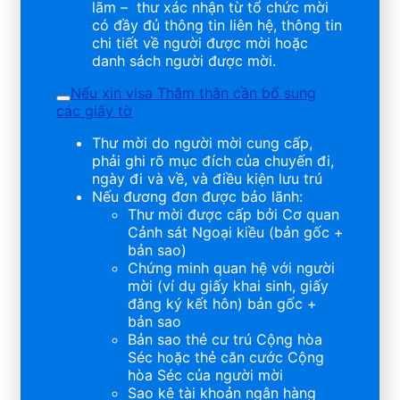
lãm – thư xác nhận từ tổ chức mời
có đầy đủ thông tin liên hệ, thông tin
chi tiết về người được mời hoặc
danh sách người được mời.
Nếu xin visa Thăm thân cần bổ sung
các giấy tờ
Thư mời do người mời cung cấp,
phải ghi rõ mục đích của chuyến đi,
ngày đi và về, và điều kiện lưu trú
Nếu đương đơn được bảo lãnh:
Thư mời được cấp bởi Cơ quan
Cảnh sát Ngoại kiều (bản gốc +
bản sao)
Chứng minh quan hệ với người
mời (ví dụ giấy khai sinh, giấy
đăng ký kết hôn) bản gốc +
bản sao
Bản sao thẻ cư trú Cộng hòa
Séc hoặc thẻ căn cước Cộng
hòa Séc của người mời
Sao kê tài khoản ngân hàng