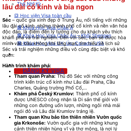
Thổ Nhĩ Kỳ
lâu đài cổ kính và bia ngon
🔳 Học viện Visa toàn cầu
Séc
– quốc gia xinh đẹp ở Trung Âu, nổi tiếng với những
lâu đài cổ kính, những thành phố cổ kính và nền văn hóa
🟥 Khóa Học Visa Châu Á
độc đáo, là điểm đến lý tưởng cho du khách yêu thích
🟥 Khóa Học Visa Châu Âu – Khối Shengen
khám phá và trải nghiệm. Đến với Séc, bạn sẽ được hòa
mình vào bầu không khí lãng mạn, tìm hiểu về lịch sử
🟥 Khóa Học Visa UK, Úc, Canada, USA
Séc và trải nghiệm những điều vô cùng đặc biệt và khó
quên:
Hành trình khám phá:
ĐĂNG KÝ VISA
Tham quan Praha:
Thủ đô Séc với những công
trình kiến trúc cổ kính như Lâu đài Praha, Cầu
Charles, Quảng trường Phố Cổ,…
Khám phá Český Krumlov:
Thành phố cổ kính
được UNESCO công nhận là Di sản thế giới với
những con đường uốn lượn, những ngôi nhà mái
ngói đỏ và Lâu đài Krumlov tráng lệ.
Tham quan Khu bảo tồn thiên nhiên Vườn quốc
gia Krkonoše:
Vườn quốc gia với những khung
cảnh thiên nhiên hùng vĩ và thơ mộng, là nơi lý