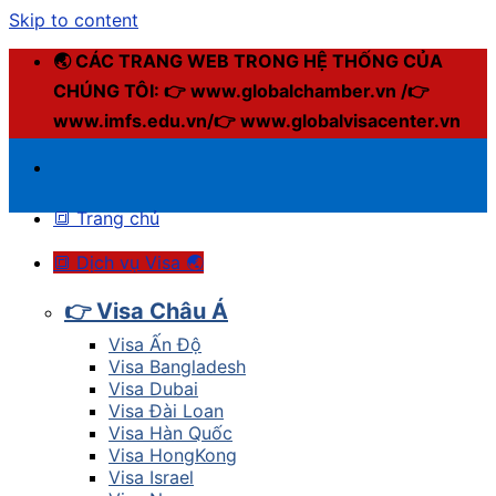
Skip to content
🌏 CÁC TRANG WEB TRONG HỆ THỐNG CỦA
CHÚNG TÔI: 👉 www.globalchamber.vn /👉
www.imfs.edu.vn/👉 www.globalvisacenter.vn
🔳 Trang chủ
🔳 Dịch vụ Visa 🌏
👉 Visa Châu Á
Visa Ấn Độ
Visa Bangladesh
Visa Dubai
Visa Đài Loan
Visa Hàn Quốc
Visa HongKong
Visa Israel