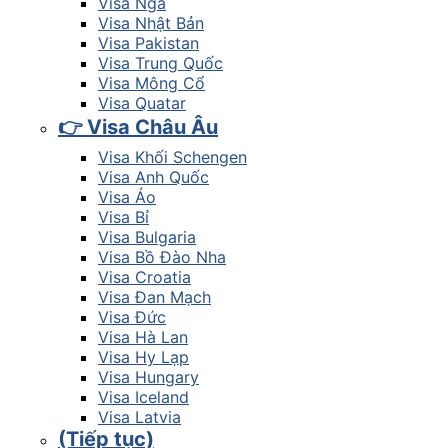
Visa Nga
Visa Nhật Bản
Visa Pakistan
Visa Trung Quốc
Visa Mông Cổ
Visa Quatar
👉 Visa Châu Âu
Visa Khối Schengen
Visa Anh Quốc
Visa Áo
Visa Bỉ
Visa Bulgaria
Visa Bồ Đào Nha
Visa Croatia
Visa Đan Mạch
Visa Đức
Visa Hà Lan
Visa Hy Lạp
Visa Hungary
Visa Iceland
Visa Latvia
(Tiếp tục)