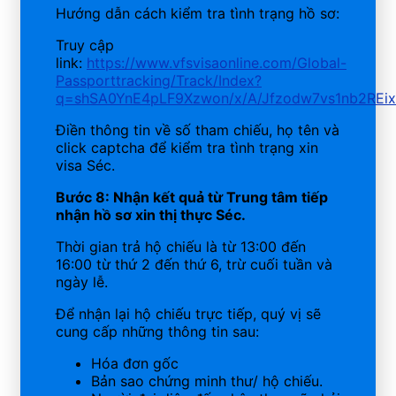
Hướng dẫn cách kiểm tra tình trạng hồ sơ:
Truy cập
link:
https://www.vfsvisaonline.com/Global-
Passporttracking/Track/Index?
q=shSA0YnE4pLF9Xzwon/x/A/Jfzodw7vs1nb2REi
Điền thông tin về số tham chiếu, họ tên và
click captcha để kiểm tra tình trạng xin
visa Séc.
Bước 8: Nhận kết quả từ Trung tâm tiếp
nhận hồ sơ xin thị thực Séc.
Thời gian trả hộ chiếu là từ 13:00 đến
16:00 từ thứ 2 đến thứ 6, trừ cuối tuần và
ngày lễ.
Để nhận lại hộ chiếu trực tiếp, quý vị sẽ
cung cấp những thông tin sau:
Hóa đơn gốc
Bản sao chứng minh thư/ hộ chiếu.