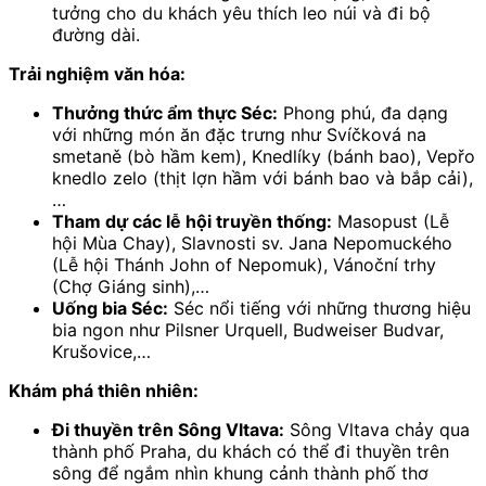
tưởng cho du khách yêu thích leo núi và đi bộ
đường dài.
Trải nghiệm văn hóa:
Thưởng thức ẩm thực Séc:
Phong phú, đa dạng
với những món ăn đặc trưng như Svíčková na
smetaně (bò hầm kem), Knedlíky (bánh bao), Vepřo
knedlo zelo (thịt lợn hầm với bánh bao và bắp cải),
…
Tham dự các lễ hội truyền thống:
Masopust (Lễ
hội Mùa Chay), Slavnosti sv. Jana Nepomuckého
(Lễ hội Thánh John of Nepomuk), Vánoční trhy
(Chợ Giáng sinh),…
Uống bia Séc:
Séc nổi tiếng với những thương hiệu
bia ngon như Pilsner Urquell, Budweiser Budvar,
Krušovice,…
Khám phá thiên nhiên:
Đi thuyền trên Sông Vltava:
Sông Vltava chảy qua
thành phố Praha, du khách có thể đi thuyền trên
sông để ngắm nhìn khung cảnh thành phố thơ