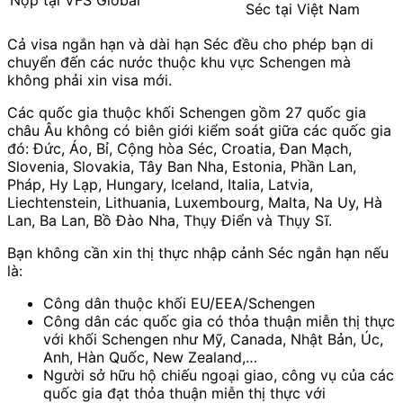
Nộp tại VFS Global
Séc tại Việt Nam
Cả visa ngắn hạn và dài hạn Séc đều cho phép bạn di
chuyển đến các nước thuộc khu vực Schengen mà
không phải xin visa mới.
Các quốc gia thuộc khối Schengen gồm 27​ quốc gia
châu Âu không có biên giới kiểm soát giữa các quốc gia
đó: Đức, Áo, Bỉ, Cộng hòa Séc, Croatia, Đan Mạch,
Slovenia, Slovakia, Tây Ban Nha, Estonia, Phần Lan,
Pháp, Hy Lạp, Hungary, Iceland, Italia, Latvia,
Liechtenstein, Lithuania, Luxembourg, Malta, Na Uy, Hà
Lan, Ba Lan, Bồ Đào Nha, Thụy Điển và Thụy Sĩ.
Bạn không cần xin thị thực nhập cảnh Séc ngắn hạn nếu
là:
Công dân thuộc khối EU/EEA/Schengen
Công dân các quốc gia có thỏa thuận miễn thị thực
với khối Schengen như Mỹ, Canada, Nhật Bản, Úc,
Anh, Hàn Quốc, New Zealand,…
Người sở hữu hộ chiếu ngoại giao, công vụ của các
quốc gia đạt thỏa thuận miễn thị thực với