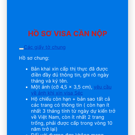
HỒ SƠ VISA CẦN NỘP
Các giấy tờ chung
Hồ sơ chung:
Bản khai xin cấp thị thực đã được
điền đầy đủ thông tin, ghi rõ ngày
tháng và ký tên.
Một ảnh (cỡ 4,5 x 3,5 cm),
yêu cầu
về ảnh khi xin visa Séc
Hộ chiếu còn hạn + bản sao tất cả
các trang có thông tin ( còn hạn ít
nhất 3 tháng tính từ ngày dự kiến trở
về Việt Nam, còn ít nhất 2 trang
trống, phải được cấp trong vòng 10
năm trở lại)