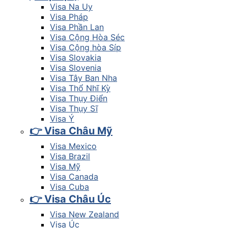
Visa Na Uy
Visa Pháp
Visa Phần Lan
Visa Cộng Hòa Séc
Visa Cộng hòa Síp
Visa Slovakia
Visa Slovenia
Visa Tây Ban Nha
Visa Thổ Nhĩ Kỳ
Visa Thụy Điển
Visa Thụy Sĩ
Visa Ý
👉 Visa Châu Mỹ
Visa Mexico
Visa Brazil
Visa Mỹ
Visa Canada
Visa Cuba
👉 Visa Châu Úc
Visa New Zealand
Visa Úc