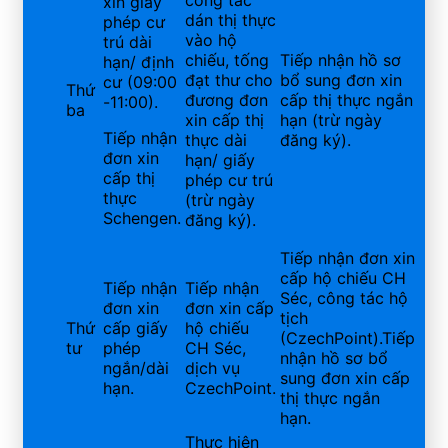
xin giấy
dán thị thực
phép cư
vào hộ
trú dài
chiếu, tống
Tiếp nhận hồ sơ
hạn/ định
đạt thư cho
bổ sung đơn xin
cư (09:00
Thứ
đương đơn
cấp thị thực ngắn
-11:00).
ba
xin cấp thị
hạn (trừ ngày
Tiếp nhận
thực dài
đăng ký).
đơn xin
hạn/ giấy
cấp thị
phép cư trú
thực
(trừ ngày
Schengen.
đăng ký).
Tiếp nhận đơn xin
cấp hộ chiếu CH
Tiếp nhận
Tiếp nhận
Séc, công tác hộ
đơn xin
đơn xin cấp
tịch
Thứ
cấp giấy
hộ chiếu
(CzechPoint).Tiếp
tư
phép
CH Séc,
nhận hồ sơ bổ
ngắn/dài
dịch vụ
sung đơn xin cấp
hạn.
CzechPoint.
thị thực ngắn
hạn.
Thực hiện