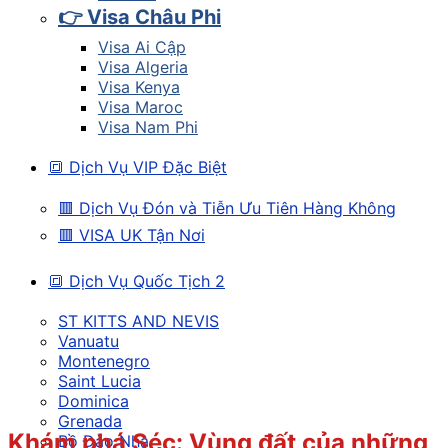
👉 Visa Châu Phi
Visa Ai Cập
Visa Algeria
Visa Kenya
Visa Maroc
Visa Nam Phi
🔳 Dịch Vụ VIP Đặc Biệt
🟥 Dịch Vụ Đón và Tiễn Ưu Tiên Hàng Không
🟥 VISA UK Tận Nơi
🔳 Dịch Vụ Quốc Tịch 2
ST KITTS AND NEVIS
Vanuatu
Montenegro
Saint Lucia
Dominica
Grenada
Khám phá Séc: Vùng đất của những
Bồ Đào Nha