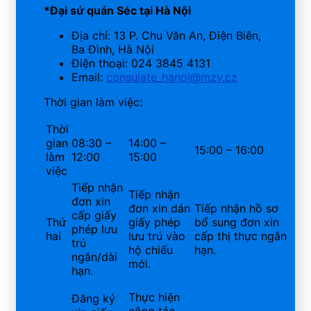
*Đại sứ quán Séc tại Hà Nội
Địa chỉ: 13 P. Chu Văn An, Điện Biên,
Ba Đình, Hà Nội
Điện thoại: 024 3845 4131
Email:
consulate_hanoi@mzv.cz
Thời gian làm việc:
Thời
gian
08:30 –
14:00 –
15:00 – 16:00
làm
12:00
15:00
việc
Tiếp nhận
Tiếp nhận
đơn xin
đơn xin dán
Tiếp nhận hồ sơ
cấp giấy
Thứ
giấy phép
bổ sung đơn xin
phép lưu
hai
lưu trú vào
cấp thị thực ngắn
trú
hộ chiếu
hạn.
ngắn/dài
mới.
hạn.
Thực hiện
Đăng ký
công tác