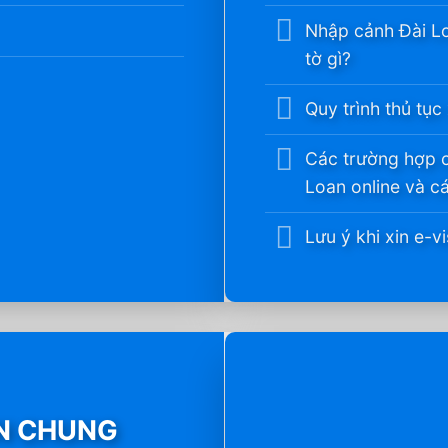
Nhập cảnh Đài Lo
tờ gì?
Quy trình thủ tục
Các trường hợp c
Loan online và c
Lưu ý khi xin e-v
ỆN CHUNG