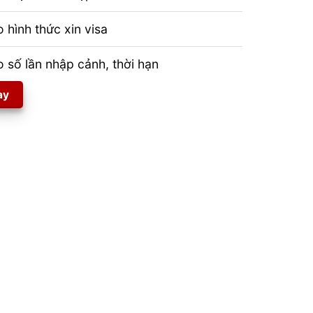
 hình thức xin visa
 số lần nhập cảnh, thời hạn
ay