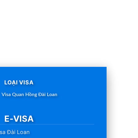
LOẠI VISA
Visa Quan Hồng Đài Loan
E-VISA
isa Đài Loan