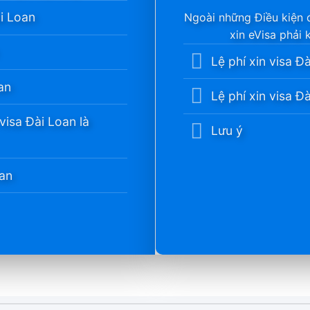
ài Loan
Ngoài những Điều kiện đ
xin eVisa phải 
Lệ phí xin visa Đ
oan
Lệ phí xin visa Đ
visa Đài Loan là
Lưu ý
oan