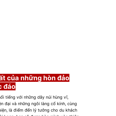
ất của những hòn đảo
c đáo
i tiếng với những dãy núi hùng vĩ,
n đại và những ngôi làng cổ kính, cùng
iện, là điểm đến lý tưởng cho du khách