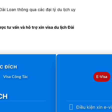
Đài Loan thông qua các đại lý du lịch uy
c tư vấn và hỗ trợ xin visa du lịch Đài
ỤC ĐÍCH
Visa Công Tác
E-Visa
CH
Điều kiện xin e-v