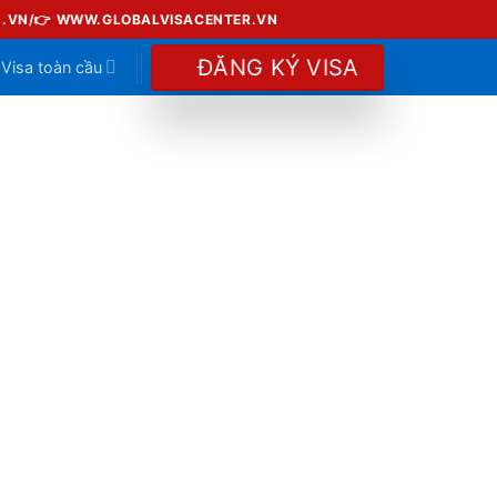
U.VN/👉 WWW.GLOBALVISACENTER.VN
ĐĂNG KÝ VISA
 Visa toàn cầu