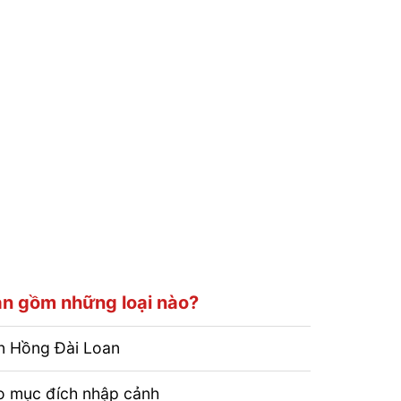
an gồm những loại nào?
n Hồng Đài Loan
o mục đích nhập cảnh