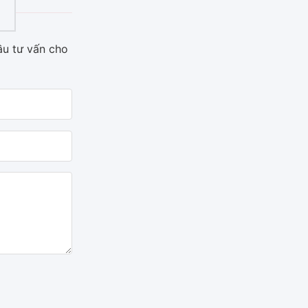
u tư vấn cho