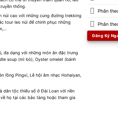
truyền thống.
Phân theo
n núi cao với những cung đường trekking
ác tour leo núi để chinh phục những
Phân theo
ơn,…
Đăng Ký Ng
, đa dạng với những món ăn đặc trưng
dle soup (mì bò), Oyster omelet (bánh
èn lồng Pingxi, Lễ hội âm nhạc Hohaiyan,
 dân tộc thiểu số ở Đài Loan với nền
 về họ tại các bảo tàng hoặc tham gia