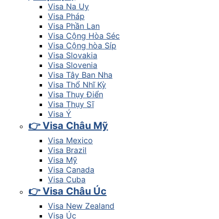
Visa Na Uy
Visa Pháp
Visa Phần Lan
Visa Cộng Hòa Séc
Visa Cộng hòa Síp
Visa Slovakia
Visa Slovenia
Visa Tây Ban Nha
Visa Thổ Nhĩ Kỳ
Visa Thụy Điển
Visa Thụy Sĩ
Visa Ý
👉 Visa Châu Mỹ
Visa Mexico
Visa Brazil
Visa Mỹ
Visa Canada
Visa Cuba
👉 Visa Châu Úc
Visa New Zealand
Visa Úc