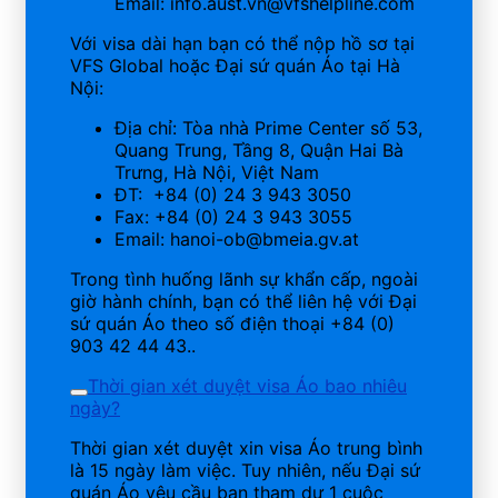
Email: info.aust.vn@vfshelpline.com
Với visa dài hạn bạn có thể nộp hồ sơ tại
VFS Global hoặc Đại sứ quán Áo tại Hà
Nội:
Địa chỉ: Tòa nhà Prime Center số 53,
Quang Trung, Tầng 8, Quận Hai Bà
Trưng, Hà Nội, Việt Nam
ĐT: +84 (0) 24 3 943 3050
Fax: +84 (0) 24 3 943 3055
Email: hanoi-ob@bmeia.gv.at
Trong tình huống lãnh sự khẩn cấp, ngoài
giờ hành chính, bạn có thể liên hệ với Đại
sứ quán Áo theo số điện thoại +84 (0)
903 42 44 43..
Thời gian xét duyệt visa Áo bao nhiêu
ngày?
Thời gian xét duyệt xin visa Áo trung bình
là 15 ngày làm việc. Tuy nhiên, nếu Đại sứ
quán Áo yêu cầu bạn tham dự 1 cuộc