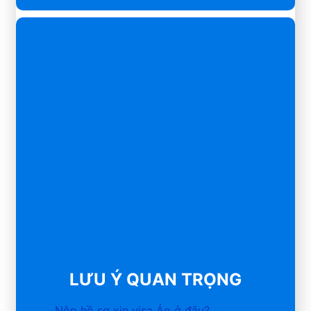
LƯU Ý QUAN TRỌNG
Nộp hồ sơ xin visa Áo ở đâu?