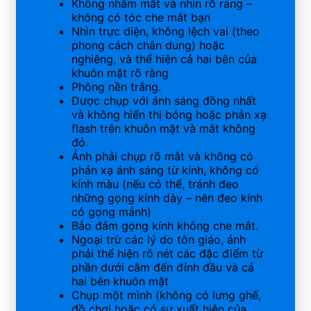
Không nhắm mắt và nhìn rõ ràng –
không có tóc che mắt bạn
Nhìn trực diện, không lệch vai (theo
phong cách chân dung) hoặc
nghiêng, và thể hiện cả hai bên của
khuôn mặt rõ ràng
Phông nền trắng.
Được chụp với ánh sáng đồng nhất
và không hiển thị bóng hoặc phản xạ
flash trên khuôn mặt và mắt không
đỏ.
Ảnh phải chụp rõ mắt và không có
phản xạ ánh sáng từ kính, không có
kính màu (nếu có thể, tránh đeo
những gọng kính dày – nên đeo kính
có gọng mảnh)
Bảo đảm gọng kính không che mắt.
Ngoại trừ các lý do tôn giáo, ảnh
phải thể hiện rõ nét các đặc điểm từ
phần dưới cằm đến đỉnh đầu và cả
hai bên khuôn mặt
Chụp một mình (không có lưng ghế,
đồ chơi hoặc có sự xuất hiện của