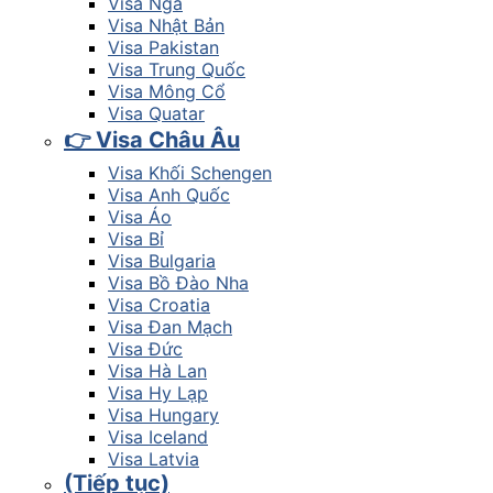
Visa Nga
Visa Nhật Bản
Visa Pakistan
Visa Trung Quốc
Visa Mông Cổ
Visa Quatar
👉 Visa Châu Âu
Visa Khối Schengen
Visa Anh Quốc
Visa Áo
Visa Bỉ
Visa Bulgaria
Visa Bồ Đào Nha
Visa Croatia
Visa Đan Mạch
Visa Đức
Visa Hà Lan
Visa Hy Lạp
Visa Hungary
Visa Iceland
Visa Latvia
(Tiếp tục)