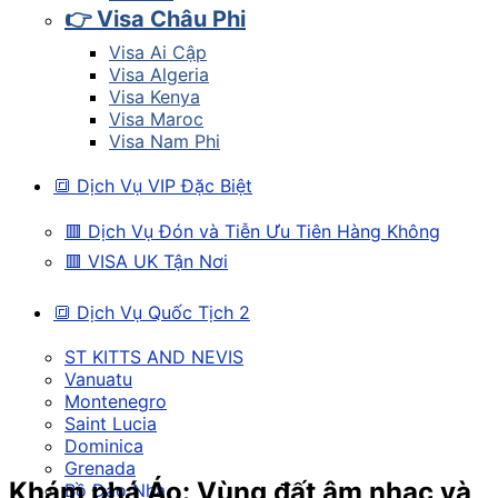
👉 Visa Châu Phi
Visa Ai Cập
Visa Algeria
Visa Kenya
Visa Maroc
Visa Nam Phi
🔳 Dịch Vụ VIP Đặc Biệt
🟥 Dịch Vụ Đón và Tiễn Ưu Tiên Hàng Không
🟥 VISA UK Tận Nơi
🔳 Dịch Vụ Quốc Tịch 2
ST KITTS AND NEVIS
Vanuatu
Montenegro
Saint Lucia
Dominica
Grenada
Khám phá Áo: Vùng đất âm nhạc và
Bồ Đào Nha