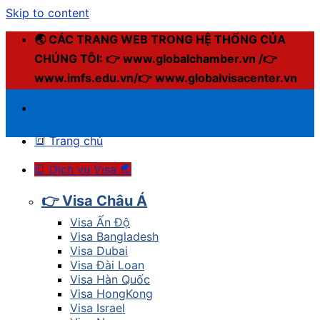
Skip to content
🌏 CÁC TRANG WEB TRONG HỆ THỐNG CỦA
CHÚNG TÔI: 👉 www.globalchamber.vn /👉
www.imfs.edu.vn/👉 www.globalvisacenter.vn
🔳 Trang chủ
🔳 Dịch vụ Visa 🌏
👉 Visa Châu Á
Visa Ấn Độ
Visa Bangladesh
Visa Dubai
Visa Đài Loan
Visa Hàn Quốc
Visa HongKong
Visa Israel