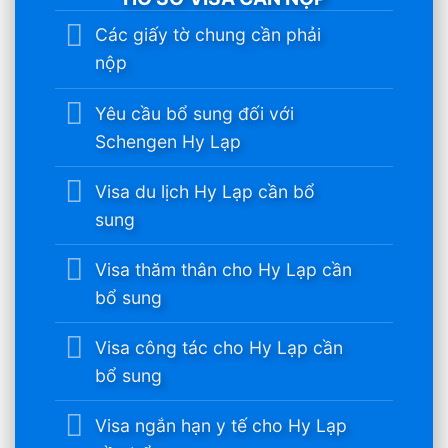
Các giấy tờ chung cần phải
nộp
Yêu cầu bổ sung đối với
Schengen Hy Lạp
Visa du lịch Hy Lạp cần bổ
sung
Visa thăm thân cho Hy Lạp cần
bổ sung
Visa công tác cho Hy Lạp cần
bổ sung
Visa ngắn hạn y tế cho Hy Lạp