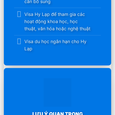
cần bổ sung
Visa Hy Lạp để tham gia các
hoạt động khoa học, học
thuật, văn hóa hoặc nghệ thuật
Visa du học ngắn hạn cho Hy
Lạp
LƯU Ý QUAN TRỌNG