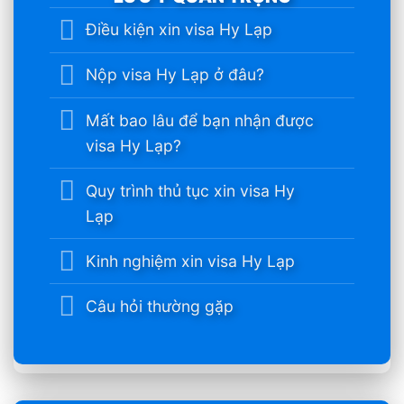
Điều kiện xin visa Hy Lạp
Nộp visa Hy Lạp ở đâu?
Mất bao lâu để bạn nhận được
visa Hy Lạp?
Quy trình thủ tục xin visa Hy
Lạp
Kinh nghiệm xin visa Hy Lạp
Câu hỏi thường gặp