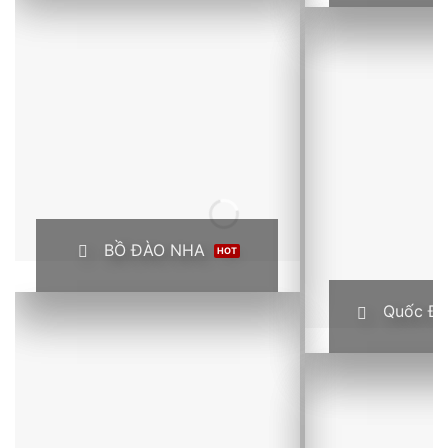
BỒ ĐÀO NHA
Quốc Đ