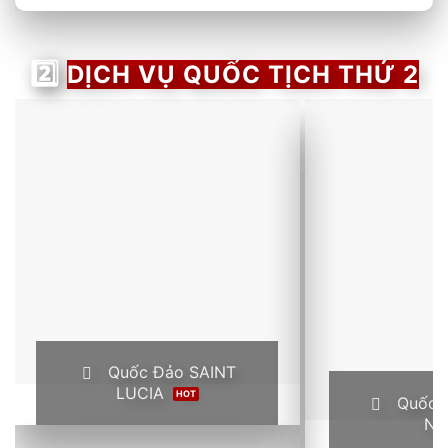
2️⃣
DỊCH VỤ QUỐC TỊCH THỨ 2
Quốc Đảo SAINT
LUCIA
Quốc 
NE