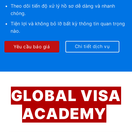
Theo dõi tiến độ xử lý hồ sơ dễ dàng và nhanh
chóng.
Tiện lợi và không bỏ lỡ bất kỳ thông tin quan trọng
nào.
Chi tiết dịch vụ
Yêu cầu báo giá
GLOBAL VISA
ACADEMY