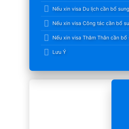
Nếu xin visa Du lịch cần bổ sung
Nếu xin visa Công tác cần bổ su
Nếu xin visa Thăm Thân cần bổ 
Lưu Ý