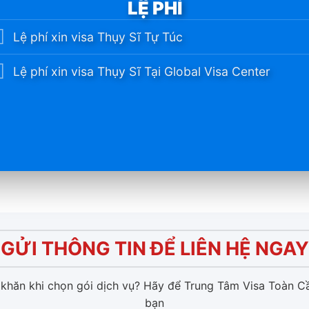
LỆ PHÍ
Lệ phí xin visa Thụy Sĩ Tự Túc
Lệ phí xin visa Thụy Sĩ Tại Global Visa Center
GỬI THÔNG TIN ĐỂ LIÊN HỆ NGAY
khăn khi chọn gói dịch vụ?
Hãy để Trung Tâm Visa Toàn Cầ
bạn