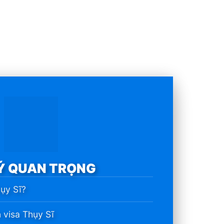
Ý QUAN TRỌNG
hụy Sĩ?
 visa Thụy Sĩ