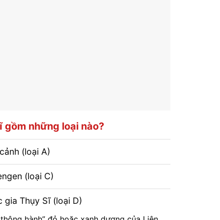
ĩ gồm những loại nào?
cảnh (loại A)
ngen (loại C)
 gia Thụy Sĩ (loại D)
 thông hành” đỏ hoặc xanh dương của Liên