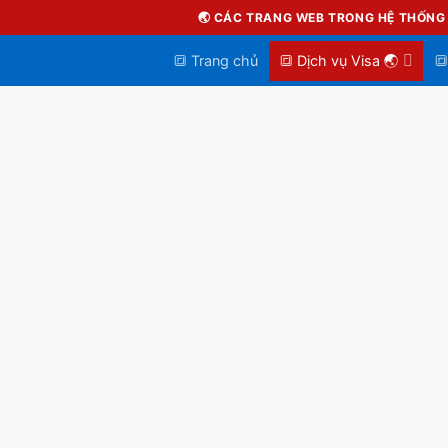
Skip
🌏 CÁC TRANG WEB TRONG HỆ THỐN
to
content
🔳 Trang chủ
🔳 Dịch vụ Visa 🌏
🔳