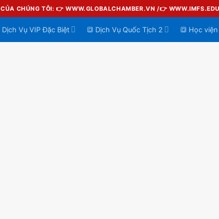
G CỦA CHÚNG TÔI: 👉 WWW.GLOBALCHAMBER.VN /👉 WWW.IMFS.ED
 Dịch Vụ VIP Đặc Biệt
🔳 Dịch Vụ Quốc Tịch 2
🔳 Học viện