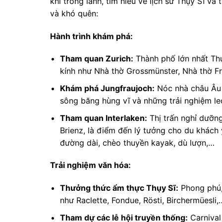
khí trong lành, tìm hiểu về lịch sử Thụy Sĩ và
và khó quên:
Hành trình khám phá:
Tham quan Zurich:
Thành phố lớn nhất Thụ
kính như Nhà thờ Grossmünster, Nhà thờ F
Khám phá Jungfraujoch:
Nóc nhà châu Âu 
sông băng hùng vĩ và những trải nghiệm le
Tham quan Interlaken:
Thị trấn nghỉ dưỡn
Brienz, là điểm đến lý tưởng cho du khách 
đường dài, chèo thuyền kayak, dù lượn,…
Trải nghiệm văn hóa:
Thưởng thức ẩm thực Thụy Sĩ:
Phong phú,
như Raclette, Fondue, Rösti, Birchermüesli,
Tham dự các lễ hội truyền thống:
Carnival