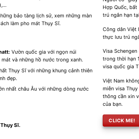
),…
Hợp Quốc, bất 
trú ngắn hạn tạ
ững bảo tàng lịch sử, xem những màn
 cách làm pho mát Thụy Sĩ.
Công dân Việt 
thực lưu trú ng
Visa Schengen 
att:
Vườn quốc gia với ngọn núi
trong thời hạn 
h mát và những hồ nước trong xanh.
visa quốc gia T
ất Thụy Sĩ với những khung cảnh thiên
inh đẹp.
Việt Nam không
miễn visa Thụy
ớn nhất châu Âu với những dòng nước
thông cần xin 
của bạn.
CLICK ME!
 Thụy Sĩ.