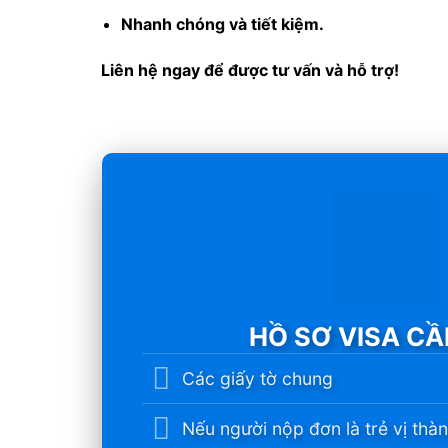
Nhanh chóng và tiết kiệm.
Liên hệ ngay để được tư vấn và hỗ trợ!
HỒ SƠ VISA C
Các giấy tờ chung
Nếu người nộp đơn là trẻ vị thàn