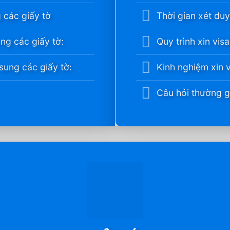
 các giấy tờ
Thời gian xét duy
ng các giấy tờ:
Quy trình xin vis
sung các giấy tờ:
Kinh nghiệm xin 
Câu hỏi thường 