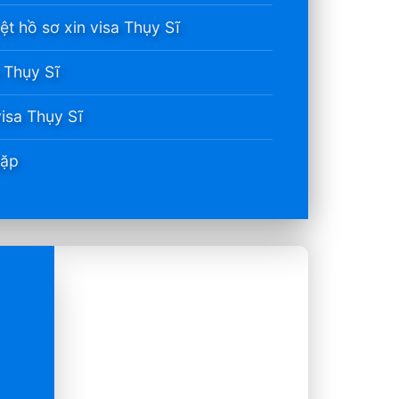
ệt hồ sơ xin visa Thụy Sĩ
a Thụy Sĩ
visa Thụy Sĩ
gặp