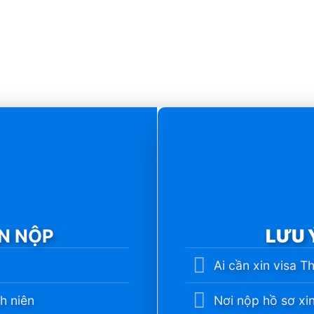
ẦN NỘP
LƯU 
Ai cần xin visa T
h niên
Nơi nộp hồ sơ xin