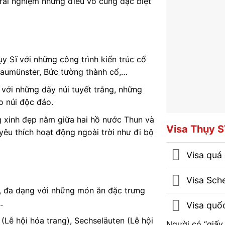
 trải nghiệm những điều vô cùng đặc biệt
y Sĩ với những công trình kiến trúc cổ
raumünster, Bức tường thành cổ,…
với những dãy núi tuyết trắng, những
o núi độc đáo.
g xinh đẹp nằm giữa hai hồ nước Thun và
Visa Thụy S
yêu thích hoạt động ngoài trời như đi bộ
Visa quá 
Visa Sche
 đa dạng với những món ăn đặc trưng
…
Visa quốc
 (Lễ hội hóa trang), Sechseläuten (Lễ hội
Người có “giấy