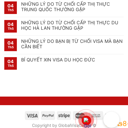
NHỮNG LÝ DO TỪ CHỐI CẤP THỊ THỰC
04
TRUNG QUỐC THƯỜNG GẶP
Th5
NHỮNG LÝ DO TỪ CHỐI CẤP THỊ THỰC DU
04
HỌC HÀ LAN THƯỜNG GẶP
Th5
NHỮNG LÝ DO BẠN BỊ TỪ CHỐI VISA MÀ BẠN
04
CẦN BIẾT
Th5
BÍ QUYẾT XIN VISA DU HỌC ĐỨC
04
Th5
Copyright by GlobalVisaCenter ©