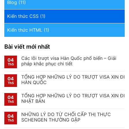
Blog
(11)
Kiến thức CSS
(1)
Kiến thức HTML
(1)
Bài viết mới nhất
Các lỗi trượt visa Hàn Quốc phổ biến – Giải
04
pháp khắc phục chi tiết
Th5
TỔNG HỢP NHỮNG LÝ DO TRƯỢT VISA XIN ĐI
04
HÀN QUỐC
Th5
TỔNG HỢP NHỮNG LÝ DO TRƯỢT VISA XIN ĐI
04
NHẬT BẢN
Th5
NHỮNG LÝ DO TỪ CHỐI CẤP THỊ THỰC
04
SCHENGEN THƯỜNG GẶP
Th5