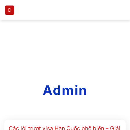
Skip
to
content
Author Archives:
Admin
Các lỗi trượt visa Hàn Quốc phổ biến – Giải